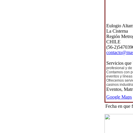
Eulogio Alta
La Cisterna
Región Metro
CHILE
(56-2)547039
contacto@mas
Servicios que
profesional y d
Contamos con pe
eventos y líneas
Ofrecemos servic
casinos industri
Eventos, Matr
Google Maps
Fecha en que 