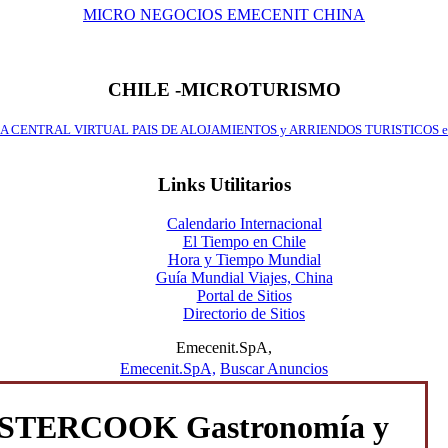
MICRO NEGOCIOS EMECENIT CHINA
CHILE -MICROTURISMO
A CENTRAL VIRTUAL PAIS DE ALOJAMIENTOS y ARRIENDOS TURISTICOS e
Links Utilitarios
Calendario Internacional
El Tiempo en Chile
Hora y Tiempo Mundial
Guía Mundial Viajes, China
Portal de Sitios
Directorio de Sitios
Emecenit.SpA,
Emecenit.SpA,
Buscar Anuncios
TERCOOK Gastronomía y