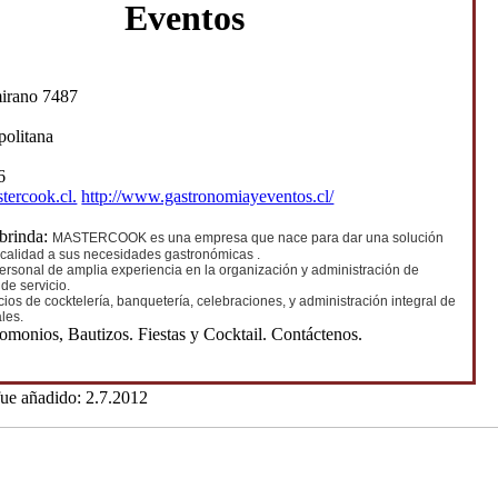
Eventos
mirano 7487
politana
6
tercook.cl.
http://www.gastronomiayeventos.cl/
 brinda:
MASTERCOOK es una empresa que nace para dar una solución
e calidad a sus necesidades gastronómicas .
rsonal de amplia experiencia en la organización y administración de
 de servicio.
ios de cocktelería, banquetería, celebraciones, y administración integral de
ales.
omonios, Bautizos. Fiestas y Cocktail. Contáctenos.
fue añadido: 2.7.2012