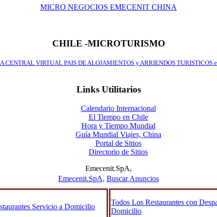
MICRO NEGOCIOS EMECENIT CHINA
CHILE -MICROTURISMO
A CENTRAL VIRTUAL PAIS DE ALOJAMIENTOS y ARRIENDOS TURISTICOS e
Links Utilitarios
Calendario Internacional
El Tiempo en Chile
Hora y Tiempo Mundial
Guía Mundial Viajes, China
Portal de Sitios
Directorio de Sitios
Emecenit.SpA,
Emecenit.SpA,
Buscar Anuncios
Todos Los Restaurantes con Desp
taurantes Servicio a Domicilio
Domicilio