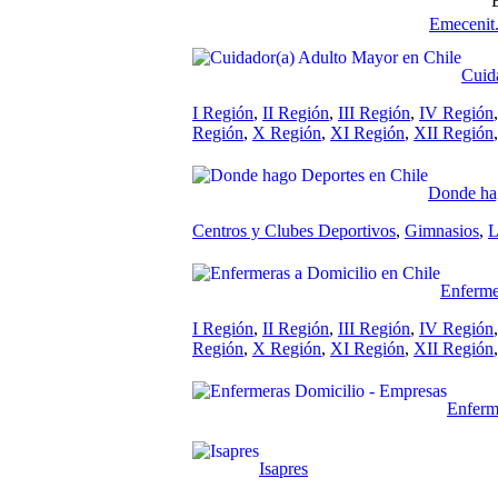
Emecenit
Cuid
I Región
,
II Región
,
III Región
,
IV Región
Región
,
X Región
,
XI Región
,
XII Región
Donde hag
Centros y Clubes Deportivos
,
Gimnasios
,
L
Enferme
I Región
,
II Región
,
III Región
,
IV Región
Región
,
X Región
,
XI Región
,
XII Región
Enferm
Isapres