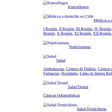
Kinesiólogos
Médicos a d
I Región
,
II Región
,
III Región
,
IV Región
Región
,
X Región
,
XI Región
,
XII Región
Nutricionistas
Salud
Ambulancias
,
Centros de Diálisis
,
Centros 
Farmacias
,
Hospitales
,
Links de Interes Re
Salud Dental
Clinicas Odontológicas
Salud Domiciliaria