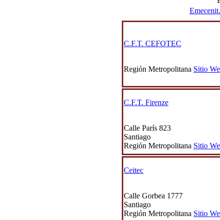
Emecenit
C.F.T. CEFOTEC
Región Metropolitana
Sitio W
C.F.T. Firenze
Calle París 823
Santiago
Región Metropolitana
Sitio W
Ceitec
Calle Gorbea 1777
Santiago
Región Metropolitana
Sitio W